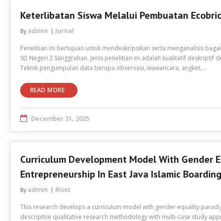
Keterlibatan Siswa Melalui Pembuatan Ecobric
admin
Jurnal
By
Penelitian ini bertujuan untuk mendeskripsikan serta menganalisis bag
SD Negeri 2 Sanggrahan. Jenis penelitian ini adalah kualitatif deskript
Teknik pengumpulan data berupa observasi, wawancara, angket,…
READ MORE
December 31, 2025
Curriculum Development Model With Gender E
Entrepreneurship In East Java Islamic Boardin
admin
Riset
By
This research develops a curriculum model with gender equality paradi
descriptive qualitative research methodology with multi-case study appr