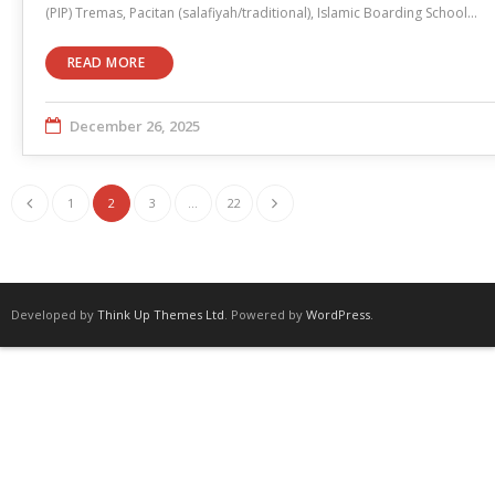
(PIP) Tremas, Pacitan (salafiyah/traditional), Islamic Boarding School…
READ MORE
December 26, 2025
1
2
3
…
22
Developed by
Think Up Themes Ltd
. Powered by
WordPress
.