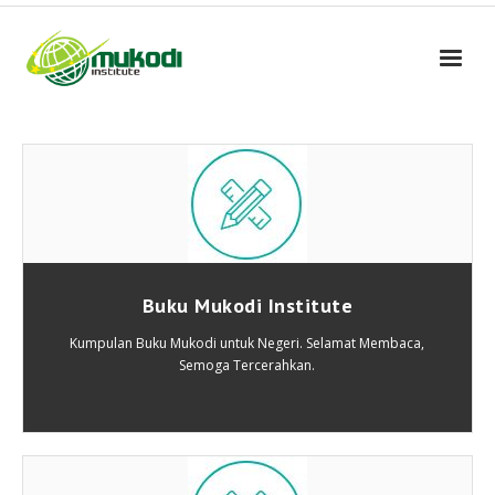
Skip
to
content
Buku Mukodi Institute
Kumpulan Buku Mukodi untuk Negeri. Selamat Membaca,
Semoga Tercerahkan.